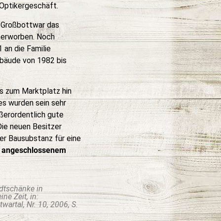
 Optikergeschäft.
t Großbottwar das
 erworben. Noch
 an die Familie
ebäude von 1982 bis
s zum Marktplatz hin
es wurden sein sehr
ußerordentlich gute
 Die neuen Besitzer
er Bausubstanz für eine
d angeschlossenem
adtschänke in
ne Zeit, in:
artal, Nr. 10, 2006, S.