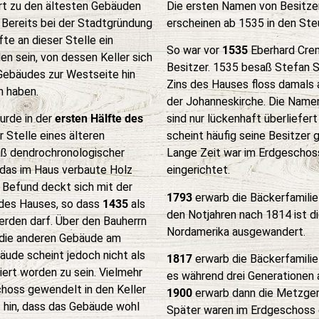
rt zu den ältesten Gebäuden
Die ersten Namen von Besitze
 Bereits bei der Stadtgründung
erscheinen ab 1535 in den Ste
te an dieser Stelle ein
So war vor
1535
Eberhard Crem
n sein, von dessen Keller sich
Besitzer. 1535 besaß Stefan 
 Gebäudes zur Westseite hin
Zins des Hauses floss damals a
n haben.
der Johanneskirche. Die Namen
urde in der
ersten Hälfte des
sind nur lückenhaft überliefe
 Stelle eines älteren
scheint häufig seine Besitzer
ß dendrochronologischer
Lange Zeit war im Erdgeschos
das im Haus verbaute Holz
eingerichtet.
 Befund deckt sich mit der
1793
erwarb die Bäckerfamilie
 des Hauses, so dass
1435
als
den Notjahren nach 1814 ist di
rden darf. Über den Bauherrn
Nordamerika ausgewandert.
s die anderen Gebäude am
ude scheint jedoch nicht als
1817
erwarb die Bäckerfamilie
ert worden zu sein. Vielmehr
es während drei Generationen 
hoss gewendelt in den Keller
1900
erwarb dann die Metzgerf
 hin, dass das Gebäude wohl
Später waren im Erdgeschoss 