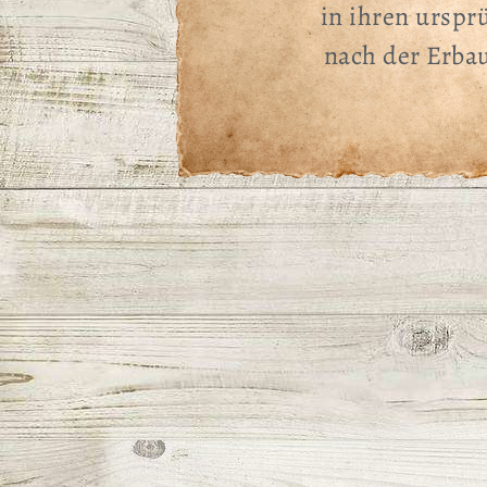
in ihren urspr
nach der Erba