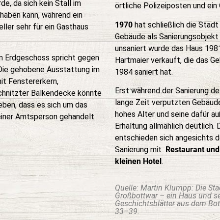
e, da sich kein Stall im
örtliche Polizeiposten und ein
haben kann, während ein
1970
hat schließlich die Stad
ler sehr für ein Gasthaus
Gebäude als Sanierungsobjekt
unsaniert wurde das Haus 1981
m Erdgeschoss spricht gegen
Hartmaier verkauft, die das G
. Die gehobene Ausstattung im
1984 saniert hat.
t Fenstererkern,
Erst während der Sanierung de
hnitzter Balkendecke könnte
lange Zeit verputzten Gebäud
eben, dass es sich um das
hohes Alter und seine dafür a
iner Amtsperson gehandelt
Erhaltung allmählich deutlich.
entschieden sich angesichts d
Sanierung mit
Restaurant un
kleinen Hotel
.
Quelle: Martin Klumpp: Die St
Großbottwar – ein Haus und sei
Geschichtsblätter aus dem Bottw
33–39.