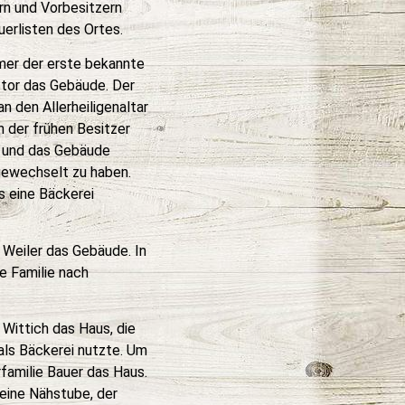
rn und Vorbesitzern
uerlisten des Ortes.
er der erste bekannte
Stor das Gebäude. Der
n den Allerheiligenaltar
 der frühen Besitzer
rt und das Gebäude
 gewechselt zu haben.
s eine Bäckerei
 Weiler das Gebäude. In
e Familie nach
 Wittich das Haus, die
als Bäckerei nutzte. Um
amilie Bauer das Haus.
eine Nähstube, der