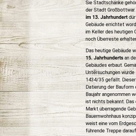
Sie Stadtschänke gehö
der Stadt Großbottwar.
im 13. Jahrhundert
dürf
Gebäude errichtet worde
im Keller des heutigen
noch Überreste erhalte
Das heutige Gebäude w
15. Jahrhunderts
an der
Gebäudes erbaut. Gemä
Untersuchungen wurde 
1434/35 gefällt. Dieser
Datierung der Bauform
Baujahr angenommen we
ist nichts bekannt. Da
Markt überragende Gebä
Bauernwohnhaus konzipi
weist eine vom Erdgesc
führende Treppe darauf